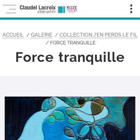
Infolettre
Pour
ne
rien
manquer
ACCUEIL
GALERIE
COLLECTION J'EN PERDS LE FIL
de
mes
FORCE TRANQUILLE
nouveautés,
contenu
Force tranquille
exclusif,
activités
et
événements
artistiques!
Nom
:
Prénom
:
Courriel
:
*