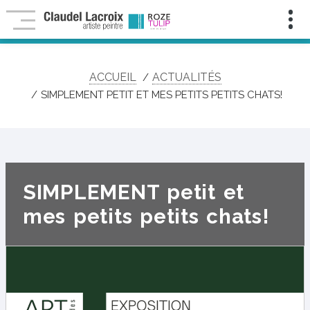
Infolettre
Pour
ne
rien
manquer
ACCUEIL
ACTUALITÉS
de
mes
SIMPLEMENT PETIT ET MES PETITS PETITS CHATS!
nouveautés,
contenu
exclusif,
activités
et
événements
artistiques!
SIMPLEMENT petit et
Nom
:
mes petits petits chats!
Prénom
:
Courriel
:
*