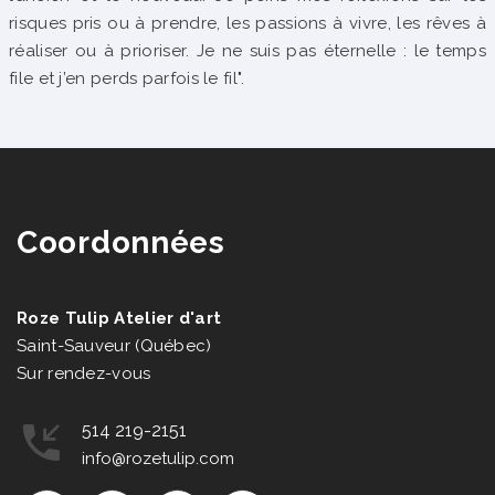
risques pris ou à prendre, les passions à vivre, les rêves à
réaliser ou à prioriser. Je ne suis pas éternelle : le temps
file et j’en perds parfois le fil".
Coordonnées
Roze Tulip Atelier d'art
Saint-Sauveur (Québec)
Sur rendez-vous
514 219-2151
info@rozetulip.com