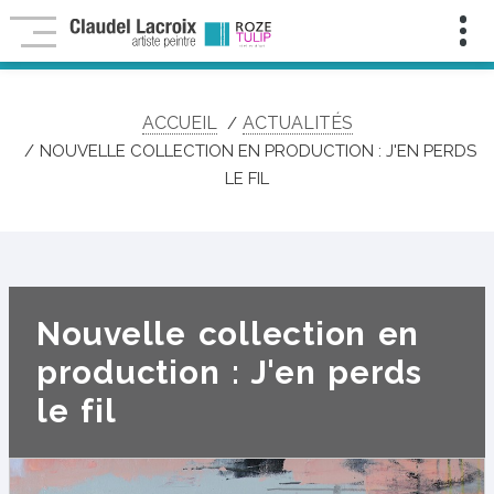
Infolettre
Pour
ne
rien
manquer
ACCUEIL
ACTUALITÉS
de
mes
NOUVELLE COLLECTION EN PRODUCTION : J'EN PERDS
nouveautés,
LE FIL
contenu
exclusif,
activités
et
événements
artistiques!
Nom
:
Nouvelle collection en
production : J'en perds
Prénom
le fil
:
Courriel
:
*