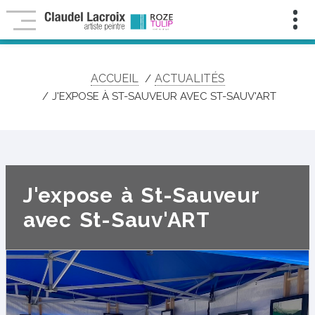
Infolettre
Pour
ne
rien
manquer
ACCUEIL
ACTUALITÉS
de
mes
J'EXPOSE À ST-SAUVEUR AVEC ST-SAUV'ART
nouveautés,
contenu
exclusif,
activités
et
événements
artistiques!
J'expose à St-Sauveur
Nom
:
avec St-Sauv'ART
Prénom
:
Courriel
:
*