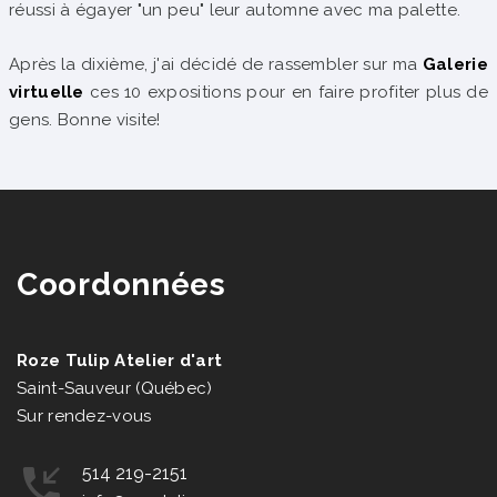
réussi à égayer "un peu" leur automne avec ma palette.
Après la dixième, j'ai décidé de rassembler sur ma
Galerie
virtuelle
ces 10 expositions pour en faire profiter plus de
gens. Bonne visite!
Coordonnées
Roze Tulip Atelier d'art
Saint-Sauveur (Québec)
Sur rendez-vous
514 219-2151