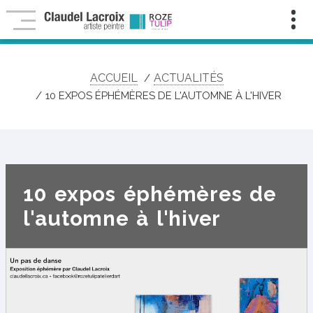
Infolettre
Pour
ne
rien
manquer
ACCUEIL
ACTUALITÉS
de
mes
10 EXPOS ÉPHÉMÈRES DE L'AUTOMNE À L'HIVER
nouveautés,
contenu
exclusif,
activités
et
événements
artistiques!
10 expos éphémères de
Nom
:
l'automne à l'hiver
Prénom
:
Courriel
:
*