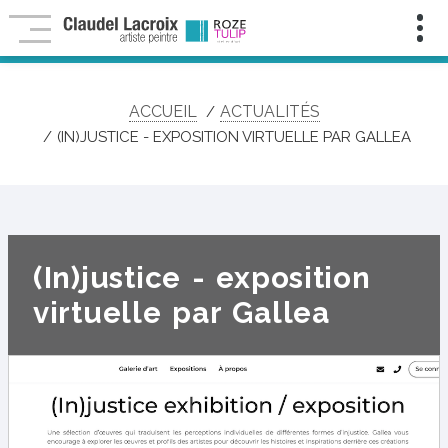
Infolettre
Pour
ne
rien
manquer
ACCUEIL
ACTUALITÉS
de
mes
(IN)JUSTICE - EXPOSITION VIRTUELLE PAR GALLEA
nouveautés,
contenu
exclusif,
activités
et
événements
artistiques!
(In)justice - exposition
Nom
:
virtuelle par Gallea
Prénom
:
Courriel
:
*